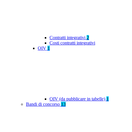
Contratti integrativi
2
Costi contratti integrativi
OIV
1
OIV (da pubblicare in tabelle)
1
Bandi di concorso
13