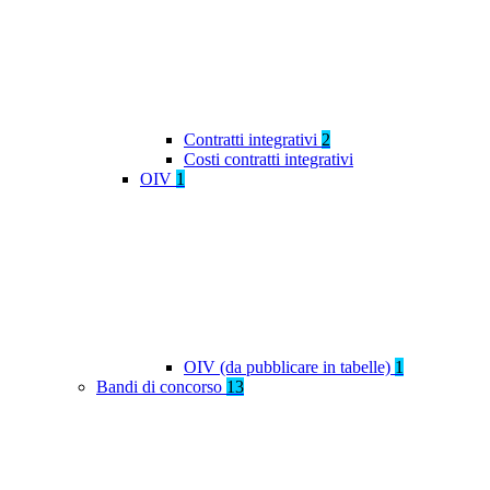
Contratti integrativi
2
Costi contratti integrativi
OIV
1
OIV (da pubblicare in tabelle)
1
Bandi di concorso
13