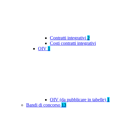
Contratti integrativi
2
Costi contratti integrativi
OIV
1
OIV (da pubblicare in tabelle)
1
Bandi di concorso
13