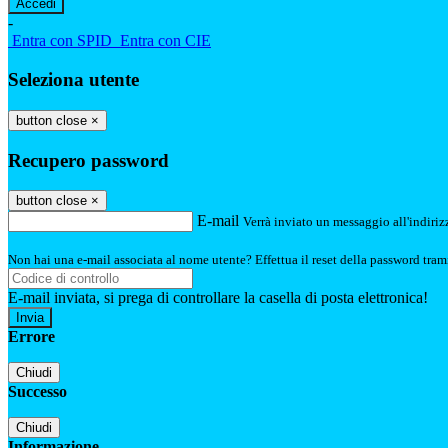
-
Entra con SPID
Entra con CIE
Seleziona utente
button close
×
Recupero password
button close
×
E-mail
Verrà inviato un messaggio all'indirizz
Non hai una e-mail associata al nome utente? Effettua il reset della password tram
E-mail inviata, si prega di controllare la casella di posta elettronica!
Errore
Chiudi
Successo
Chiudi
Informazione