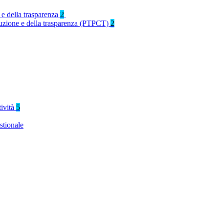
 e della trasparenza
2
rruzione e della trasparenza (PTPCT)
2
tività
5
stionale