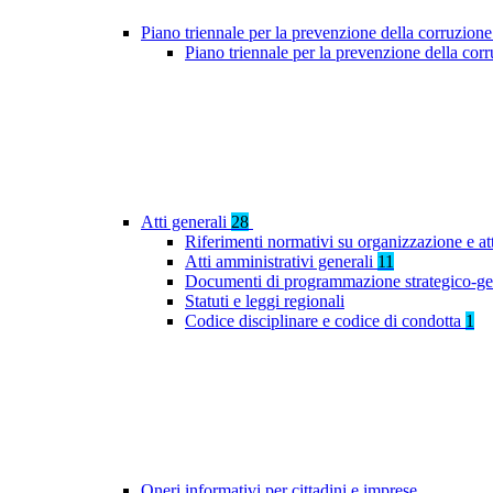
Piano triennale per la prevenzione della corruzione
Piano triennale per la prevenzione della co
Atti generali
28
Riferimenti normativi su organizzazione e at
Atti amministrativi generali
11
Documenti di programmazione strategico-ge
Statuti e leggi regionali
Codice disciplinare e codice di condotta
1
Oneri informativi per cittadini e imprese