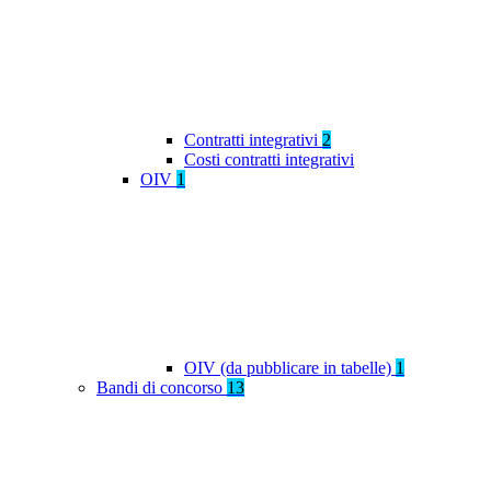
Contratti integrativi
2
Costi contratti integrativi
OIV
1
OIV (da pubblicare in tabelle)
1
Bandi di concorso
13