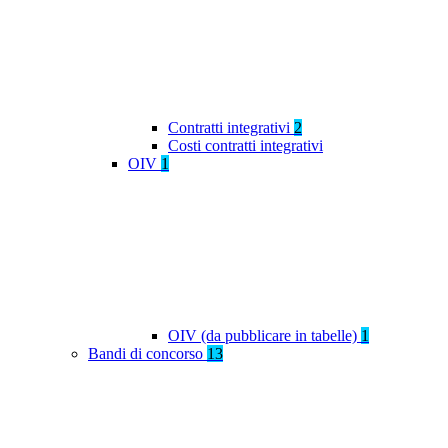
Contratti integrativi
2
Costi contratti integrativi
OIV
1
OIV (da pubblicare in tabelle)
1
Bandi di concorso
13