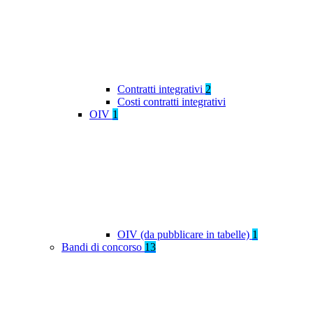
Contratti integrativi
2
Costi contratti integrativi
OIV
1
OIV (da pubblicare in tabelle)
1
Bandi di concorso
13