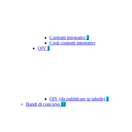
Contratti integrativi
2
Costi contratti integrativi
OIV
1
OIV (da pubblicare in tabelle)
1
Bandi di concorso
13