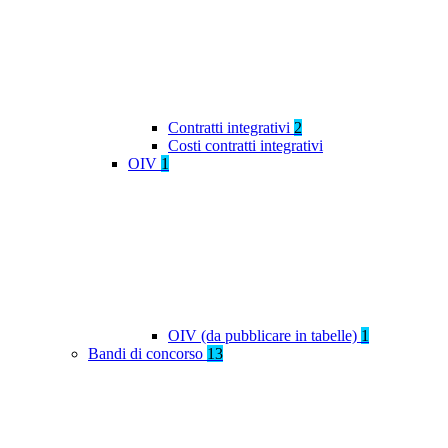
Contratti integrativi
2
Costi contratti integrativi
OIV
1
OIV (da pubblicare in tabelle)
1
Bandi di concorso
13