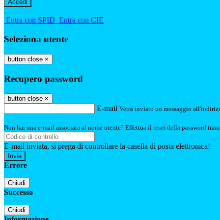
-
Entra con SPID
Entra con CIE
Seleziona utente
button close
×
Recupero password
button close
×
E-mail
Verrà inviato un messaggio all'indirizz
Non hai una e-mail associata al nome utente? Effettua il reset della password tram
E-mail inviata, si prega di controllare la casella di posta elettronica!
Errore
Chiudi
Successo
Chiudi
Informazione