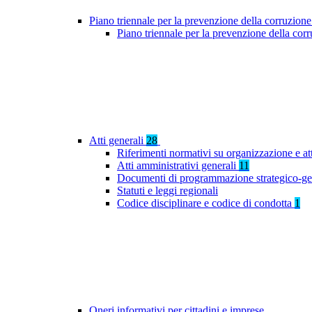
Piano triennale per la prevenzione della corruzione
Piano triennale per la prevenzione della co
Atti generali
28
Riferimenti normativi su organizzazione e at
Atti amministrativi generali
11
Documenti di programmazione strategico-ge
Statuti e leggi regionali
Codice disciplinare e codice di condotta
1
Oneri informativi per cittadini e imprese