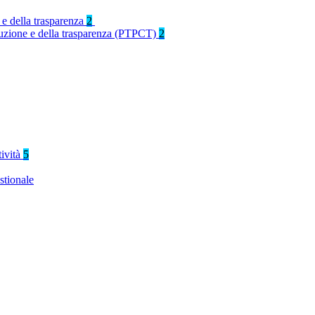
 e della trasparenza
2
rruzione e della trasparenza (PTPCT)
2
tività
5
stionale