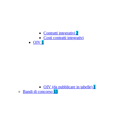
Contratti integrativi
2
Costi contratti integrativi
OIV
1
OIV (da pubblicare in tabelle)
1
Bandi di concorso
13