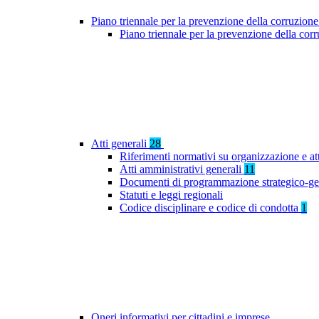
Piano triennale per la prevenzione della corruzione
Piano triennale per la prevenzione della co
Atti generali
28
Riferimenti normativi su organizzazione e at
Atti amministrativi generali
11
Documenti di programmazione strategico-ge
Statuti e leggi regionali
Codice disciplinare e codice di condotta
1
Oneri informativi per cittadini e imprese