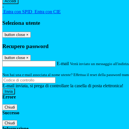
-
Entra con SPID
Entra con CIE
Seleziona utente
button close
×
Recupero password
button close
×
E-mail
Verrà inviato un messaggio all'indirizz
Non hai una e-mail associata al nome utente? Effettua il reset della password tram
E-mail inviata, si prega di controllare la casella di posta elettronica!
Errore
Chiudi
Successo
Chiudi
Informazione