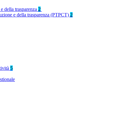
 e della trasparenza
2
rruzione e della trasparenza (PTPCT)
2
tività
5
stionale