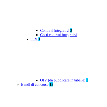
Contratti integrativi
2
Costi contratti integrativi
OIV
1
OIV (da pubblicare in tabelle)
1
Bandi di concorso
13