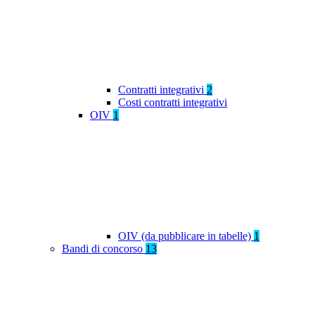
Contratti integrativi
2
Costi contratti integrativi
OIV
1
OIV (da pubblicare in tabelle)
1
Bandi di concorso
13