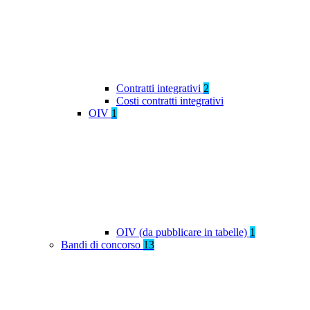
Contratti integrativi
2
Costi contratti integrativi
OIV
1
OIV (da pubblicare in tabelle)
1
Bandi di concorso
13