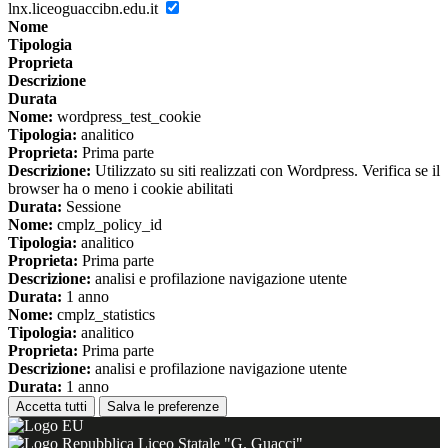
lnx.liceoguaccibn.edu.it
Nome
Tipologia
Proprieta
Descrizione
Durata
Nome:
wordpress_test_cookie
Tipologia:
analitico
Proprieta:
Prima parte
Descrizione:
Utilizzato su siti realizzati con Wordpress. Verifica se il
browser ha o meno i cookie abilitati
Durata:
Sessione
Nome:
cmplz_policy_id
Tipologia:
analitico
Proprieta:
Prima parte
Descrizione:
analisi e profilazione navigazione utente
Durata:
1 anno
Nome:
cmplz_statistics
Tipologia:
analitico
Proprieta:
Prima parte
Descrizione:
analisi e profilazione navigazione utente
Durata:
1 anno
Accetta tutti
Salva le preferenze
Liceo Statale "G. Guacci"