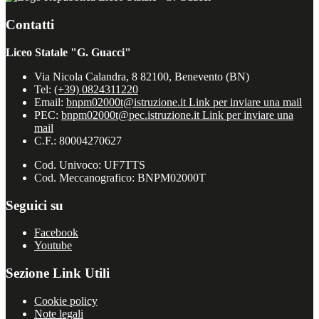
Contatti
Liceo Statale "G. Guacci"
Via Nicola Calandra, 8 82100, Benevento (BN)
Tel:
(+39) 0824311220
Email:
bnpm02000t@istruzione.it
Link per inviare una mail
PEC:
bnpm02000t@pec.istruzione.it
Link per inviare una
mail
C.F.: 80004270627
Cod. Univoco: UF7TTS
Cod. Meccanografico: BNPM02000T
Seguici su
Facebook
Youtube
Sezione Link Utili
Cookie policy
Note legali