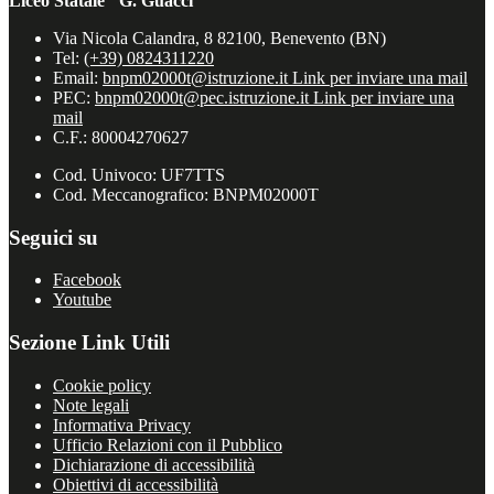
Liceo Statale "G. Guacci"
Via Nicola Calandra, 8 82100, Benevento (BN)
Tel:
(+39) 0824311220
Email:
bnpm02000t@istruzione.it
Link per inviare una mail
PEC:
bnpm02000t@pec.istruzione.it
Link per inviare una
mail
C.F.: 80004270627
Cod. Univoco: UF7TTS
Cod. Meccanografico: BNPM02000T
Seguici su
Facebook
Youtube
Sezione Link Utili
Cookie policy
Note legali
Informativa Privacy
Ufficio Relazioni con il Pubblico
Dichiarazione di accessibilità
Obiettivi di accessibilità