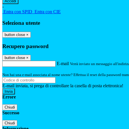
-
Entra con SPID
Entra con CIE
Seleziona utente
button close
×
Recupero password
button close
×
E-mail
Verrà inviato un messaggio all'indirizz
Non hai una e-mail associata al nome utente? Effettua il reset della password tram
E-mail inviata, si prega di controllare la casella di posta elettronica!
Errore
Chiudi
Successo
Chiudi
Informazione