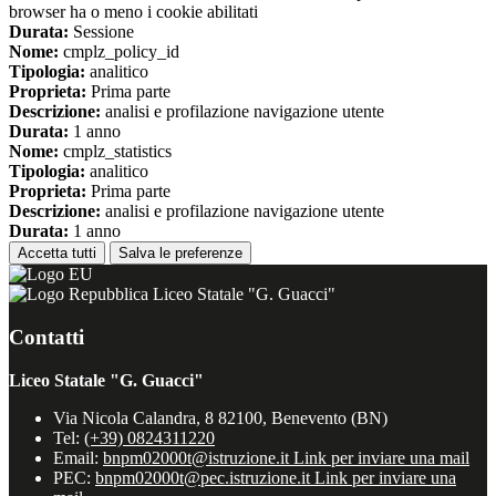
browser ha o meno i cookie abilitati
Durata:
Sessione
Nome:
cmplz_policy_id
Tipologia:
analitico
Proprieta:
Prima parte
Descrizione:
analisi e profilazione navigazione utente
Durata:
1 anno
Nome:
cmplz_statistics
Tipologia:
analitico
Proprieta:
Prima parte
Descrizione:
analisi e profilazione navigazione utente
Durata:
1 anno
Accetta tutti
Salva le preferenze
Liceo Statale "G. Guacci"
Contatti
Liceo Statale "G. Guacci"
Via Nicola Calandra, 8 82100, Benevento (BN)
Tel:
(+39) 0824311220
Email:
bnpm02000t@istruzione.it
Link per inviare una mail
PEC:
bnpm02000t@pec.istruzione.it
Link per inviare una