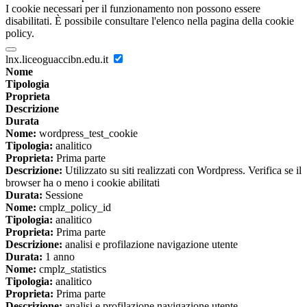
I cookie necessari per il funzionamento non possono essere
disabilitati. È possibile consultare l'elenco nella pagina della cookie
policy.
lnx.liceoguaccibn.edu.it
Nome
Tipologia
Proprieta
Descrizione
Durata
Nome:
wordpress_test_cookie
Tipologia:
analitico
Proprieta:
Prima parte
Descrizione:
Utilizzato su siti realizzati con Wordpress. Verifica se il
browser ha o meno i cookie abilitati
Durata:
Sessione
Nome:
cmplz_policy_id
Tipologia:
analitico
Proprieta:
Prima parte
Descrizione:
analisi e profilazione navigazione utente
Durata:
1 anno
Nome:
cmplz_statistics
Tipologia:
analitico
Proprieta:
Prima parte
Descrizione:
analisi e profilazione navigazione utente