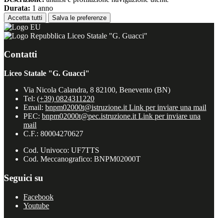
Durata:
1 anno
Accetta tutti
Salva le preferenze
Liceo Statale "G. Guacci"
Contatti
Liceo Statale "G. Guacci"
Via Nicola Calandra, 8 82100, Benevento (BN)
Tel:
(+39) 0824311220
Email:
bnpm02000t@istruzione.it
Link per inviare una mail
PEC:
bnpm02000t@pec.istruzione.it
Link per inviare una
mail
C.F.: 80004270627
Cod. Univoco: UF7TTS
Cod. Meccanografico: BNPM02000T
Seguici su
Facebook
Youtube