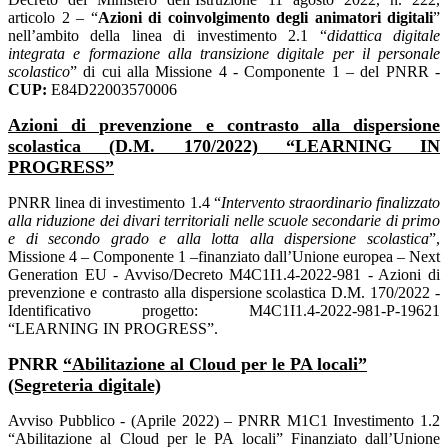
articolo 2 – “
Azioni di coinvolgimento degli animatori digitali
”
nell’ambito della linea di investimento 2.1 “
didattica digitale
integrata e formazione alla transizione digitale per il personale
scolastico
” di cui alla Missione 4 - Componente 1 – del PNRR -
CUP:
E84D22003570006
Azioni di prevenzione e contrasto alla dispersione
scolastica (D.M. 170/2022) “LEARNING IN
PROGRESS”
PNRR linea di investimento 1.4 “
Intervento straordinario finalizzato
alla riduzione dei divari territoriali nelle scuole secondarie di primo
e di secondo grado e alla lotta alla dispersione scolastica
”,
Missione 4 – Componente 1 –finanziato dall’Unione europea – Next
Generation EU - Avviso/Decreto M4C1I1.4-2022-981 - Azioni di
prevenzione e contrasto alla dispersione scolastica D.M. 170/2022 -
Identificativo progetto: M4C1I1.4-2022-981-P-19621
“LEARNING IN PROGRESS”.
PNRR
“Abilitazione al Cloud per le PA locali”
(Segreteria digitale)
Avviso Pubblico - (Aprile 2022) – PNRR M1C1 Investimento 1.2
“Abilitazione al Cloud per le PA locali” Finanziato dall’Unione