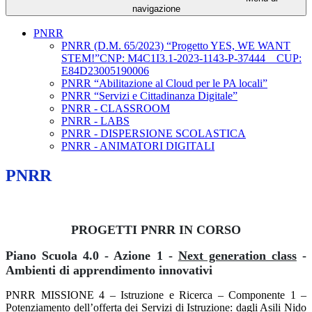
navigazione
PNRR
PNRR (D.M. 65/2023) “Progetto YES, WE WANT
STEM!”CNP: M4C1I3.1-2023-1143-P-37444 _ CUP:
E84D23005190006
PNRR “Abilitazione al Cloud per le PA locali”
PNRR “Servizi e Cittadinanza Digitale”
PNRR - CLASSROOM
PNRR - LABS
PNRR - DISPERSIONE SCOLASTICA
PNRR - ANIMATORI DIGITALI
PNRR
PROGETTI PNRR IN CORSO
Piano Scuola 4.0 - Azione 1 -
Next generation class
-
Ambienti di apprendimento innovativi
PNRR MISSIONE 4 – Istruzione e Ricerca – Componente 1 –
Potenziamento dell’offerta dei Servizi di Istruzione: dagli Asili Nido