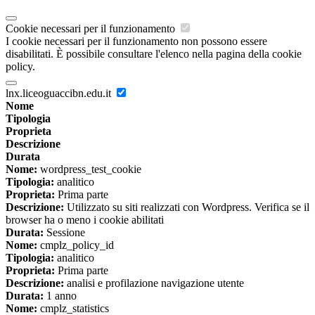
Cookie necessari per il funzionamento
I cookie necessari per il funzionamento non possono essere
disabilitati. È possibile consultare l'elenco nella pagina della cookie
policy.
lnx.liceoguaccibn.edu.it
Nome
Tipologia
Proprieta
Descrizione
Durata
Nome:
wordpress_test_cookie
Tipologia:
analitico
Proprieta:
Prima parte
Descrizione:
Utilizzato su siti realizzati con Wordpress. Verifica se il
browser ha o meno i cookie abilitati
Durata:
Sessione
Nome:
cmplz_policy_id
Tipologia:
analitico
Proprieta:
Prima parte
Descrizione:
analisi e profilazione navigazione utente
Durata:
1 anno
Nome:
cmplz_statistics