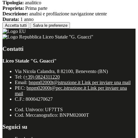
Tipologia:
analitico
Proprieta:
Prima parte
Descrizione:
analisi e profilazione navigazione utente
Durata:
1 anno
Accetta tutti
Salva le preferenze
Liceo Statale "G. Guacci"
Contatti
Liceo Statale "G. Guacci"
Via Nicola Calandra, 8 82100, Benevento (BN)
Tel:
(+39) 0824311220
Email:
bnpm02000t@istruzione.it
Link per inviare una mail
PEC:
bnpm02000t@pec.istruzione.it
Link per inviare una
mail
C.F.: 80004270627
Cod. Univoco: UF7TTS
Cod. Meccanografico: BNPM02000T
Seguici su