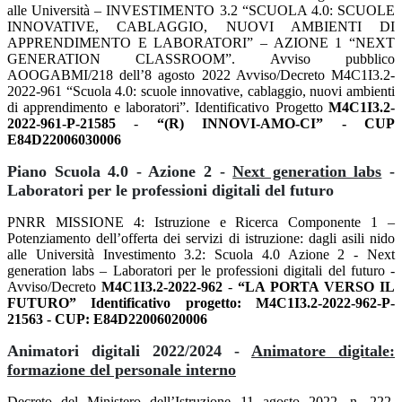
alle Università – INVESTIMENTO 3.2 “SCUOLA 4.0: SCUOLE
INNOVATIVE, CABLAGGIO, NUOVI AMBIENTI DI
APPRENDIMENTO E LABORATORI” – AZIONE 1 “NEXT
GENERATION CLASSROOM”. Avviso pubblico
AOOGABMI/218 dell’8 agosto 2022 Avviso/Decreto M4C1I3.2-
2022-961 “Scuola 4.0: scuole innovative, cablaggio, nuovi ambienti
di apprendimento e laboratori”. Identificativo Progetto
M4C1I3.2-
2022-961-P-21585
-
“(R) INNOVI-AMO-CI” - CUP
E84D22006030006
Piano Scuola 4.0 - Azione 2 -
Next generation labs
-
Laboratori per le professioni digitali del futuro
PNRR MISSIONE 4: Istruzione e Ricerca Componente 1 –
Potenziamento dell’offerta dei servizi di istruzione: dagli asili nido
alle Università Investimento 3.2: Scuola 4.0 Azione 2 - Next
generation labs – Laboratori per le professioni digitali del futuro -
Avviso/Decreto
M4C1I3.2-2022-962
-
“LA PORTA VERSO IL
FUTURO” Identificativo progetto: M4C1I3.2-2022-962-P-
21563 - CUP: E84D22006020006
Animatori digitali 2022/2024 -
Animatore digitale:
formazione del personale interno
Decreto del Ministero dell’Istruzione 11 agosto 2022, n. 222,