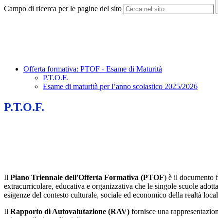
Campo di ricerca per le pagine del sito
Offerta formativa: PTOF - Esame di Maturità
P.T.O.F.
Esame di maturità per l’anno scolastico 2025/2026
P.T.O.F.
Il
Piano Triennale dell'Offerta Formativa (PTOF
) è il documento f
extracurricolare, educativa e organizzativa che le singole scuole adottano
esigenze del contesto culturale, sociale ed economico della realtà loca
Il
Rapporto di Autovalutazione (RAV)
fornisce una rappresentazione