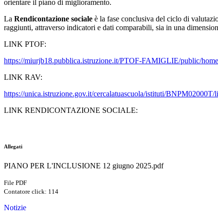
orientare il piano di miglioramento.
La
Rendicontazione sociale
è la fase conclusiva del ciclo di valutazio
raggiunti, attraverso indicatori e dati comparabili, sia in una dimens
LINK PTOF:
https://miurjb18.pubblica.istruzione.it/PTOF-FAMIGLIE/public/
LINK RAV:
https://unica.istruzione.gov.it/cercalatuascuola/istituti/BNPM02000T/l
LINK RENDICONTAZIONE SOCIALE:
Allegati
PIANO PER L'INCLUSIONE 12 giugno 2025.pdf
File PDF
Contatore click: 114
Notizie