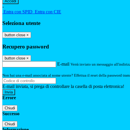
-
Entra con SPID
Entra con CIE
Seleziona utente
button close
×
Recupero password
button close
×
E-mail
Verrà inviato un messaggio all'indirizz
Non hai una e-mail associata al nome utente? Effettua il reset della password tram
E-mail inviata, si prega di controllare la casella di posta elettronica!
Errore
Chiudi
Successo
Chiudi
Informazione