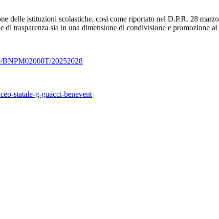
ne delle istituzioni scolastiche, così come riportato nel D.P.R. 28 marzo 
ione di trasparenza sia in una dimensione di condivisione e promozione a
home/BNPM02000T/20252028
iceo-statale-g-guacci-benevent