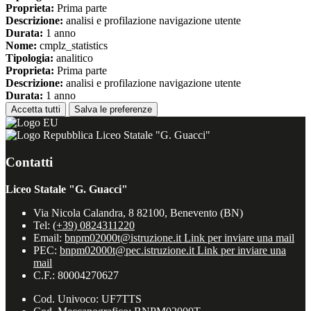
Proprieta:
Prima parte
Descrizione:
analisi e profilazione navigazione utente
Durata:
1 anno
Nome:
cmplz_statistics
Tipologia:
analitico
Proprieta:
Prima parte
Descrizione:
analisi e profilazione navigazione utente
Durata:
1 anno
Accetta tutti
Salva le preferenze
Liceo Statale "G. Guacci"
Contatti
Liceo Statale "G. Guacci"
Via Nicola Calandra, 8 82100, Benevento (BN)
Tel:
(+39) 0824311220
Email:
bnpm02000t@istruzione.it
Link per inviare una mail
PEC:
bnpm02000t@pec.istruzione.it
Link per inviare una
mail
C.F.: 80004270627
Cod. Univoco: UF7TTS