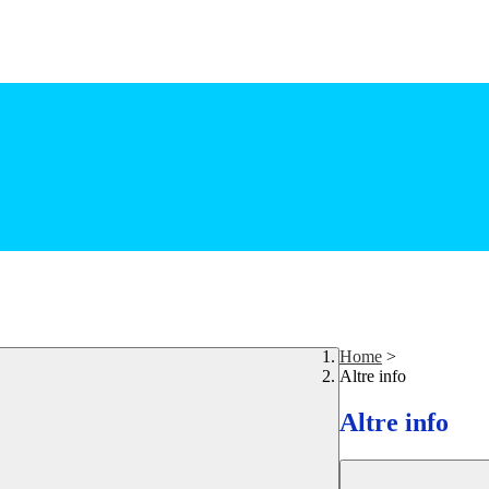
Home
>
Altre info
Altre info