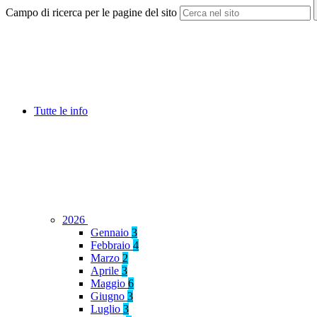
Campo di ricerca per le pagine del sito
Tutte le info
2026
Gennaio
3
Febbraio
4
Marzo
2
Aprile
3
Maggio
6
Giugno
3
Luglio
3