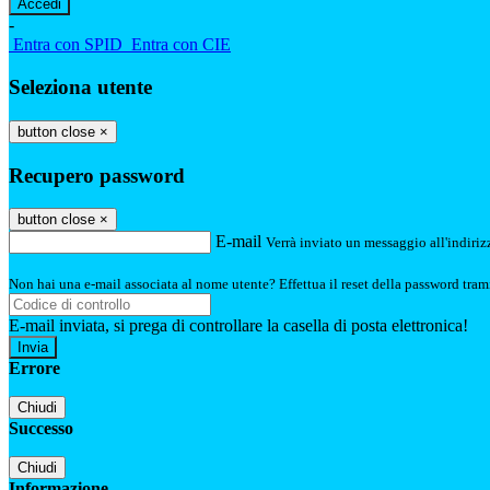
-
Entra con SPID
Entra con CIE
Seleziona utente
button close
×
Recupero password
button close
×
E-mail
Verrà inviato un messaggio all'indirizz
Non hai una e-mail associata al nome utente? Effettua il reset della password tram
E-mail inviata, si prega di controllare la casella di posta elettronica!
Errore
Chiudi
Successo
Chiudi
Informazione