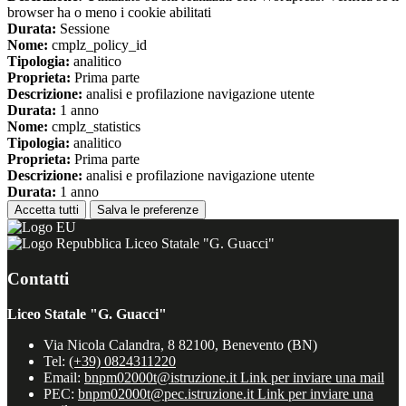
browser ha o meno i cookie abilitati
Durata:
Sessione
Nome:
cmplz_policy_id
Tipologia:
analitico
Proprieta:
Prima parte
Descrizione:
analisi e profilazione navigazione utente
Durata:
1 anno
Nome:
cmplz_statistics
Tipologia:
analitico
Proprieta:
Prima parte
Descrizione:
analisi e profilazione navigazione utente
Durata:
1 anno
Accetta tutti
Salva le preferenze
Liceo Statale "G. Guacci"
Contatti
Liceo Statale "G. Guacci"
Via Nicola Calandra, 8 82100, Benevento (BN)
Tel:
(+39) 0824311220
Email:
bnpm02000t@istruzione.it
Link per inviare una mail
PEC:
bnpm02000t@pec.istruzione.it
Link per inviare una