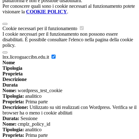
piattaforma e non è possibile disabilitarli.
Per conoscere quali sono i cookie necessari al funzionamento potete
visionare la
COOKIE POLICY
.
Cookie necessari per il funzionamento
I cookie necessari per il funzionamento non possono essere
disabilitati. È possibile consultare l'elenco nella pagina della cookie
policy.
lnx.liceoguaccibn.edu.it
Nome
Tipologia
Proprieta
Descrizione
Durata
Nome:
wordpress_test_cookie
Tipologia:
analitico
Proprieta:
Prima parte
Descrizione:
Utilizzato su siti realizzati con Wordpress. Verifica se il
browser ha o meno i cookie abilitati
Durata:
Sessione
Nome:
cmplz_policy_id
Tipologia:
analitico
Proprieta:
Prima parte