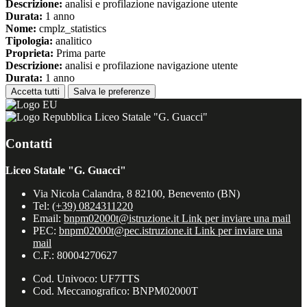
Descrizione:
analisi e profilazione navigazione utente
Durata:
1 anno
Nome:
cmplz_statistics
Tipologia:
analitico
Proprieta:
Prima parte
Descrizione:
analisi e profilazione navigazione utente
Durata:
1 anno
Accetta tutti
Salva le preferenze
Liceo Statale "G. Guacci"
Contatti
Liceo Statale "G. Guacci"
Via Nicola Calandra, 8 82100, Benevento (BN)
Tel:
(+39) 0824311220
Email:
bnpm02000t@istruzione.it
Link per inviare una mail
PEC:
bnpm02000t@pec.istruzione.it
Link per inviare una
mail
C.F.: 80004270627
Cod. Univoco: UF7TTS
Cod. Meccanografico: BNPM02000T