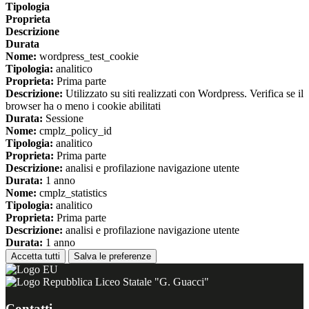
Tipologia
Proprieta
Descrizione
Durata
Nome:
wordpress_test_cookie
Tipologia:
analitico
Proprieta:
Prima parte
Descrizione:
Utilizzato su siti realizzati con Wordpress. Verifica se il
browser ha o meno i cookie abilitati
Durata:
Sessione
Nome:
cmplz_policy_id
Tipologia:
analitico
Proprieta:
Prima parte
Descrizione:
analisi e profilazione navigazione utente
Durata:
1 anno
Nome:
cmplz_statistics
Tipologia:
analitico
Proprieta:
Prima parte
Descrizione:
analisi e profilazione navigazione utente
Durata:
1 anno
Accetta tutti
Salva le preferenze
Liceo Statale "G. Guacci"
Contatti