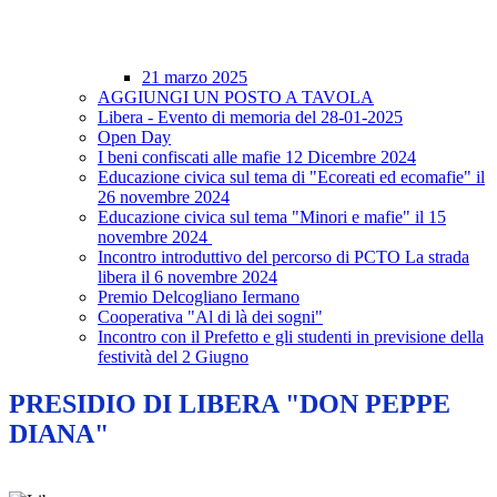
21 marzo 2025
AGGIUNGI UN POSTO A TAVOLA
Libera - Evento di memoria del 28-01-2025
Open Day
I beni confiscati alle mafie 12 Dicembre 2024
Educazione civica sul tema di "Ecoreati ed ecomafie" il
26 novembre 2024
Educazione civica sul tema "Minori e mafie" il 15
novembre 2024
Incontro introduttivo del percorso di PCTO La strada
libera il 6 novembre 2024
Premio Delcogliano Iermano
Cooperativa "Al di là dei sogni"
Incontro con il Prefetto e gli studenti in previsione della
festività del 2 Giugno
PRESIDIO DI LIBERA "DON PEPPE
DIANA"