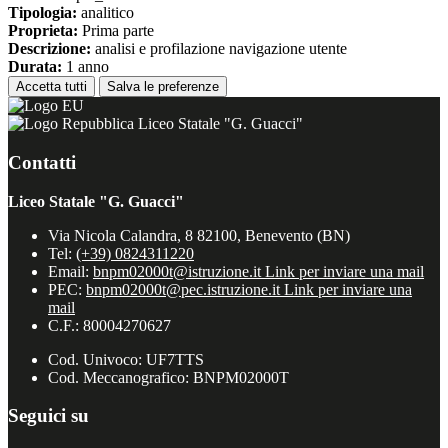
Tipologia:
analitico
Proprieta:
Prima parte
Descrizione:
analisi e profilazione navigazione utente
Durata:
1 anno
Accetta tutti
Salva le preferenze
Liceo Statale "G. Guacci"
Contatti
Liceo Statale "G. Guacci"
Via Nicola Calandra, 8 82100, Benevento (BN)
Tel:
(+39) 0824311220
Email:
bnpm02000t@istruzione.it
Link per inviare una mail
PEC:
bnpm02000t@pec.istruzione.it
Link per inviare una
mail
C.F.: 80004270627
Cod. Univoco: UF7TTS
Cod. Meccanografico: BNPM02000T
Seguici su