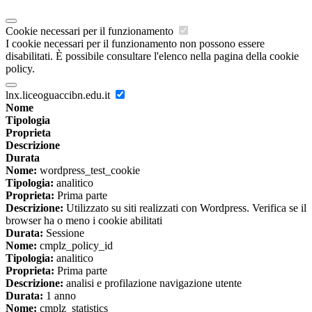
Cookie necessari per il funzionamento
I cookie necessari per il funzionamento non possono essere
disabilitati. È possibile consultare l'elenco nella pagina della cookie
policy.
lnx.liceoguaccibn.edu.it
Nome
Tipologia
Proprieta
Descrizione
Durata
Nome:
wordpress_test_cookie
Tipologia:
analitico
Proprieta:
Prima parte
Descrizione:
Utilizzato su siti realizzati con Wordpress. Verifica se il
browser ha o meno i cookie abilitati
Durata:
Sessione
Nome:
cmplz_policy_id
Tipologia:
analitico
Proprieta:
Prima parte
Descrizione:
analisi e profilazione navigazione utente
Durata:
1 anno
Nome:
cmplz_statistics