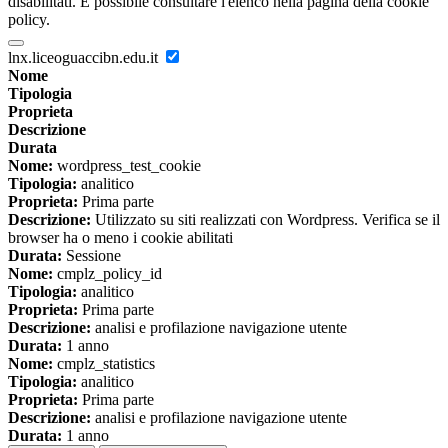
disabilitati. È possibile consultare l'elenco nella pagina della cookie
policy.
lnx.liceoguaccibn.edu.it
Nome
Tipologia
Proprieta
Descrizione
Durata
Nome:
wordpress_test_cookie
Tipologia:
analitico
Proprieta:
Prima parte
Descrizione:
Utilizzato su siti realizzati con Wordpress. Verifica se il
browser ha o meno i cookie abilitati
Durata:
Sessione
Nome:
cmplz_policy_id
Tipologia:
analitico
Proprieta:
Prima parte
Descrizione:
analisi e profilazione navigazione utente
Durata:
1 anno
Nome:
cmplz_statistics
Tipologia:
analitico
Proprieta:
Prima parte
Descrizione:
analisi e profilazione navigazione utente
Durata:
1 anno