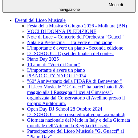
Menu di
navigazione
Eventi del Liceo Musicale
Festa della Musica 6 Giugno 2026 - Molinara (BN)
VOCI DI DONNA IX EDIZIONE
Note di Luce – Concerto dell’Orchestra “Guacci”
Natale a Pietrelcina – Tra Fede e Tradizione
L'importante è avere un piano - Seconda edizione
DJ SCHOOL - Dj set dei finalisti del contest
Piano Day 2025
10 anni di "Voci di Donne"
L'importante è avere un piano
PIANO CITY NAPOLI 2024
"60° Anniversario della FIDAPA di Benevento "
Il Liceo Musicale "G.Guacci" ha partecipato il 28
maggio alla I Rassegna "Licei al Cimarosa",
organizzata dal Conservatorio di Avellino presso il
proprio Auditorium.
Open Day DJ School 28 Ottobre 2024
DJ SCHOOL – percorso educativo per aspiranti dj
Giornata nazionale del Made in Italy e della Giornata
mondiale dell’Arte nella Reggia di Caserta
Partecipazione del Liceo Musicale "G. Guacci" al
"Piano Day"