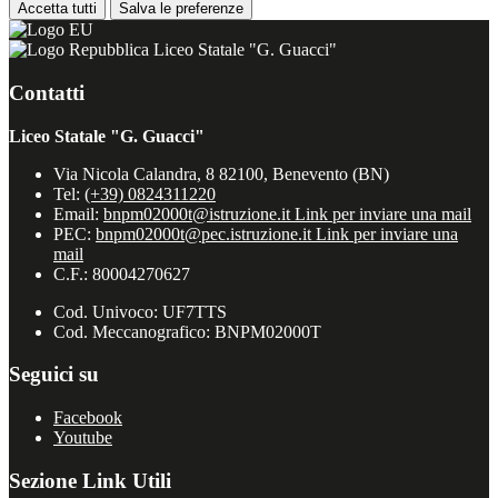
Accetta tutti
Salva le preferenze
Liceo Statale "G. Guacci"
Contatti
Liceo Statale "G. Guacci"
Via Nicola Calandra, 8 82100, Benevento (BN)
Tel:
(+39) 0824311220
Email:
bnpm02000t@istruzione.it
Link per inviare una mail
PEC:
bnpm02000t@pec.istruzione.it
Link per inviare una
mail
C.F.: 80004270627
Cod. Univoco: UF7TTS
Cod. Meccanografico: BNPM02000T
Seguici su
Facebook
Youtube
Sezione Link Utili