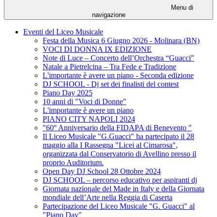
Menu di
navigazione
Eventi del Liceo Musicale
Festa della Musica 6 Giugno 2026 - Molinara (BN)
VOCI DI DONNA IX EDIZIONE
Note di Luce – Concerto dell’Orchestra “Guacci”
Natale a Pietrelcina – Tra Fede e Tradizione
L'importante è avere un piano - Seconda edizione
DJ SCHOOL - Dj set dei finalisti del contest
Piano Day 2025
10 anni di "Voci di Donne"
L'importante è avere un piano
PIANO CITY NAPOLI 2024
"60° Anniversario della FIDAPA di Benevento "
Il Liceo Musicale "G.Guacci" ha partecipato il 28
maggio alla I Rassegna "Licei al Cimarosa",
organizzata dal Conservatorio di Avellino presso il
proprio Auditorium.
Open Day DJ School 28 Ottobre 2024
DJ SCHOOL – percorso educativo per aspiranti dj
Giornata nazionale del Made in Italy e della Giornata
mondiale dell’Arte nella Reggia di Caserta
Partecipazione del Liceo Musicale "G. Guacci" al
"Piano Day"