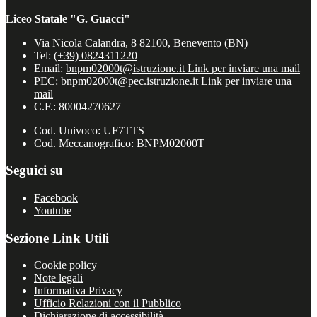
Liceo Statale "G. Guacci"
Via Nicola Calandra, 8 82100, Benevento (BN)
Tel:
(+39) 0824311220
Email:
bnpm02000t@istruzione.it
Link per inviare una mail
PEC:
bnpm02000t@pec.istruzione.it
Link per inviare una
mail
C.F.: 80004270627
Cod. Univoco: UF7TTS
Cod. Meccanografico: BNPM02000T
Seguici su
Facebook
Youtube
Sezione Link Utili
Cookie policy
Note legali
Informativa Privacy
Ufficio Relazioni con il Pubblico
Dichiarazione di accessibilità