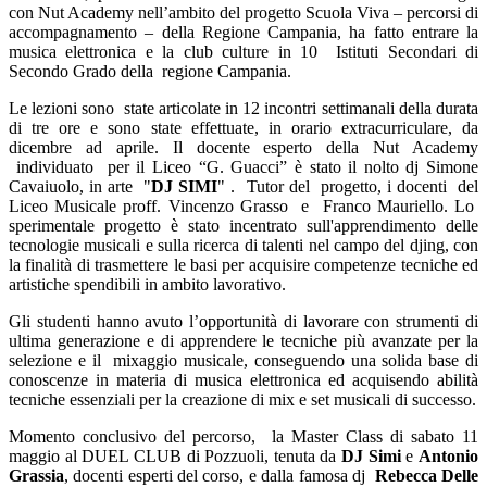
con Nut Academy nell’ambito del progetto Scuola Viva – percorsi di
accompagnamento – della Regione Campania, ha fatto entrare la
musica elettronica e la club culture in 10
Istituti Secondari di
Secondo Grado della
regione Campania.
Le lezioni sono
state articolate in 12 incontri settimanali della durata
di tre ore e sono state effettuate, in orario extracurriculare, da
dicembre ad aprile. Il docente esperto della Nut Academy
individuato
per il Liceo “G. Guacci” è stato il nolto dj Simone
Cavaiuolo, in arte
"
DJ SIMI
" .
Tutor del
progetto, i docenti
del
Liceo Musicale proff. Vincenzo Grasso
e
Franco Mauriello. Lo
sperimentale progetto è stato incentrato sull'apprendimento delle
tecnologie musicali e sulla ricerca di talenti nel campo del djing, con
la finalità di trasmettere le basi per acquisire competenze tecniche ed
artistiche spendibili in ambito lavorativo.
Gli studenti hanno avuto l’opportunità di lavorare con strumenti di
ultima generazione e di apprendere le tecniche più avanzate per la
selezione e il
mixaggio musicale, conseguendo una solida base di
conoscenze in materia di musica elettronica ed acquisendo abilità
tecniche essenziali per la creazione di mix e set musicali di successo.
Momento conclusivo del percorso,
la Master Class di sabato 11
maggio al DUEL CLUB di Pozzuoli, tenuta da
DJ Simi
e
Antonio
Grassia
, docenti esperti del corso, e dalla famosa dj
Rebecca Delle