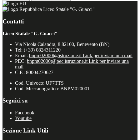
Liceo Statale "G. Guacci"
Contatti
Liceo Statale "G. Guacci"
Via Nicola Calandra, 8 82100, Benevento (BN)
Tel:
(+39) 0824311220
Email:
bnpm02000t@istruzione.it
Link per inviare una mail
PEC:
bnpm02000t@pec.istruzione.it
Link per inviare una
mail
C.F.: 80004270627
Cod. Univoco: UF7TTS
Cod. Meccanografico: BNPM02000T
Seguici su
Facebook
Youtube
Sezione Link Utili