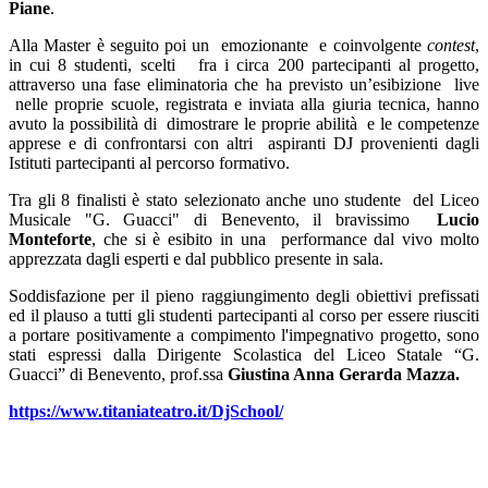
Piane
.
Alla Master è seguito poi un
emozionante
e coinvolgente
contest
,
in cui 8 studenti, scelti
fra i circa 200 partecipanti al progetto,
attraverso una fase eliminatoria che ha previsto un’esibizione
live
nelle proprie scuole, registrata e inviata alla giuria tecnica, hanno
avuto la possibilità di
dimostrare le proprie abilità
e le competenze
apprese e di confrontarsi con altri
aspiranti DJ provenienti dagli
Istituti partecipanti al percorso formativo.
Tra gli 8 finalisti è stato selezionato anche uno studente
del Liceo
Musicale "G. Guacci" di Benevento, il bravissimo
Lucio
Monteforte
, che si è esibito in una
performance dal vivo molto
apprezzata dagli esperti e dal pubblico presente in sala.
Soddisfazione per il pieno raggiungimento degli obiettivi prefissati
ed il plauso a tutti gli studenti partecipanti al corso per essere riusciti
a portare positivamente a compimento l'impegnativo progetto, sono
stati espressi dalla Dirigente Scolastica del Liceo Statale “G.
Guacci” di Benevento, prof.ssa
Giustina Anna Gerarda Mazza.
https://www.titaniateatro.it/DjSchool/