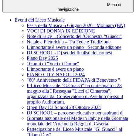
Menu di
navigazione
Eventi del Liceo Musicale
Festa della Musica 6 Giugno 2026 - Molinara (BN)
VOCI DI DONNA IX EDIZIONE
Note di Luce – Concerto dell’Orchestra “Guacci”
Natale a Pietrelcina – Tra Fede e Tradizione
L'importante è avere un piano - Seconda edizione
DJ SCHOOL - Dj set dei finalisti del contest
Piano Day 2025
10 anni di "Voci di Donne"
L'importante è avere un piano
PIANO CITY NAPOLI 2024
"60° Anniversario della FIDAPA di Benevento "
Il Liceo Musicale "G.Guacci" ha partecipato il 28
maggio alla I Rassegna "Licei al Cimarosa",
organizzata dal Conservatorio di Avellino presso il
proprio Auditorium.
Open Day DJ School 28 Ottobre 2024
DJ SCHOOL – percorso educativo per aspiranti dj
Giornata nazionale del Made in Italy e della Giornata
mondiale dell’Arte nella Reggia di Caserta
Partecipazione del Liceo Musicale "G. Guacci" al
"Piano Day"