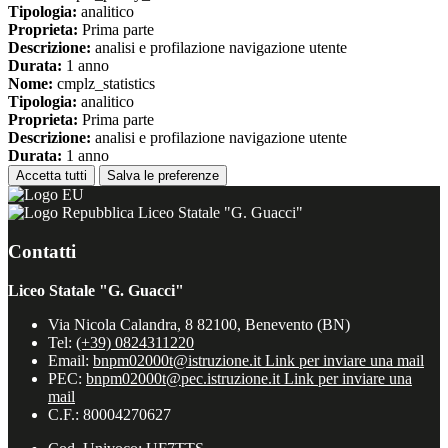
Tipologia:
analitico
Proprieta:
Prima parte
Descrizione:
analisi e profilazione navigazione utente
Durata:
1 anno
Nome:
cmplz_statistics
Tipologia:
analitico
Proprieta:
Prima parte
Descrizione:
analisi e profilazione navigazione utente
Durata:
1 anno
Accetta tutti
Salva le preferenze
Liceo Statale "G. Guacci"
Contatti
Liceo Statale "G. Guacci"
Via Nicola Calandra, 8 82100, Benevento (BN)
Tel:
(+39) 0824311220
Email:
bnpm02000t@istruzione.it
Link per inviare una mail
PEC:
bnpm02000t@pec.istruzione.it
Link per inviare una
mail
C.F.: 80004270627