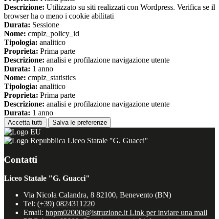
Descrizione:
Utilizzato su siti realizzati con Wordpress. Verifica se il
browser ha o meno i cookie abilitati
Durata:
Sessione
Nome:
cmplz_policy_id
Tipologia:
analitico
Proprieta:
Prima parte
Descrizione:
analisi e profilazione navigazione utente
Durata:
1 anno
Nome:
cmplz_statistics
Tipologia:
analitico
Proprieta:
Prima parte
Descrizione:
analisi e profilazione navigazione utente
Durata:
1 anno
Accetta tutti
Salva le preferenze
Liceo Statale "G. Guacci"
Contatti
Liceo Statale "G. Guacci"
Via Nicola Calandra, 8 82100, Benevento (BN)
Tel:
(+39) 0824311220
Email:
bnpm02000t@istruzione.it
Link per inviare una mail