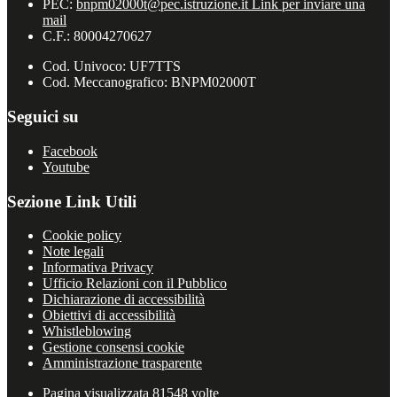
PEC:
bnpm02000t@pec.istruzione.it
Link per inviare una
mail
C.F.: 80004270627
Cod. Univoco: UF7TTS
Cod. Meccanografico: BNPM02000T
Seguici su
Facebook
Youtube
Sezione Link Utili
Cookie policy
Note legali
Informativa Privacy
Ufficio Relazioni con il Pubblico
Dichiarazione di accessibilità
Obiettivi di accessibilità
Whistleblowing
Gestione consensi cookie
Amministrazione trasparente
Pagina visualizzata
81548
volte