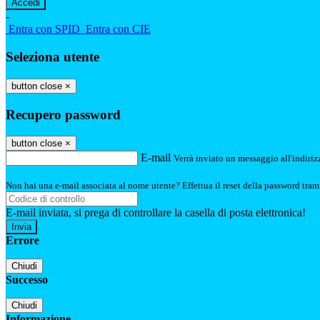
-
Entra con SPID
Entra con CIE
Seleziona utente
button close
×
Recupero password
button close
×
E-mail
Verrà inviato un messaggio all'indirizz
Non hai una e-mail associata al nome utente? Effettua il reset della password tram
E-mail inviata, si prega di controllare la casella di posta elettronica!
Errore
Chiudi
Successo
Chiudi
Informazione