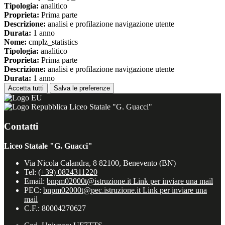
Tipologia:
analitico
Proprieta:
Prima parte
Descrizione:
analisi e profilazione navigazione utente
Durata:
1 anno
Nome:
cmplz_statistics
Tipologia:
analitico
Proprieta:
Prima parte
Descrizione:
analisi e profilazione navigazione utente
Durata:
1 anno
Accetta tutti
Salva le preferenze
Liceo Statale "G. Guacci"
Contatti
Liceo Statale "G. Guacci"
Via Nicola Calandra, 8 82100, Benevento (BN)
Tel:
(+39) 0824311220
Email:
bnpm02000t@istruzione.it
Link per inviare una mail
PEC:
bnpm02000t@pec.istruzione.it
Link per inviare una
mail
C.F.: 80004270627