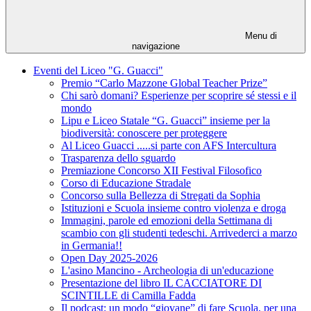
Menu di
navigazione
Eventi del Liceo "G. Guacci"
Premio “Carlo Mazzone Global Teacher Prize”
Chi sarò domani? Esperienze per scoprire sé stessi e il
mondo
Lipu e Liceo Statale “G. Guacci” insieme per la
biodiversità: conoscere per proteggere
Al Liceo Guacci .....si parte con AFS Intercultura
Trasparenza dello sguardo
Premiazione Concorso XII Festival Filosofico
Corso di Educazione Stradale
Concorso sulla Bellezza di Stregati da Sophia
Istituzioni e Scuola insieme contro violenza e droga
Immagini, parole ed emozioni della Settimana di
scambio con gli studenti tedeschi. Arrivederci a marzo
in Germania!!
Open Day 2025-2026
L'asino Mancino - Archeologia di un'educazione
Presentazione del libro IL CACCIATORE DI
SCINTILLE di Camilla Fadda
Il podcast: un modo “giovane” di fare Scuola, per una