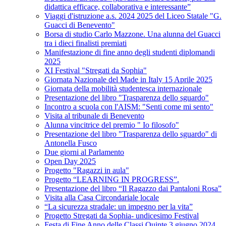
didattica efficace, collaborativa e interessante”
Viaggi d'istruzione a.s. 2024 2025 del Liceo Statale "G.
Guacci di Benevento"
Borsa di studio Carlo Mazzone. Una alunna del Guacci
tra i dieci finalisti premiati
Manifestazione di fine anno degli studenti diplomandi
2025
XI Festival "Stregati da Sophia"
Giornata Nazionale del Made in Italy 15 Aprile 2025
Giornata della mobilità studentesca internazionale
Presentazione del libro "Trasparenza dello sguardo"
Incontro a scuola con l'AISM: "Senti come mi sento"
Visita al tribunale di Benevento
Alunna vincitrice del premio " Io filosofo"
Presentazione del libro "Trasparenza dello sguardo" di
Antonella Fusco
Due giorni al Parlamento
Open Day 2025
Progetto "Ragazzi in aula"
Progetto “LEARNING IN PROGRESS”.
Presentazione del libro “Il Ragazzo dai Pantaloni Rosa”
Visita alla Casa Circondariale locale
“La sicurezza stradale: un impegno per la vita”
Progetto Stregati da Sophia- undicesimo Festival
Festa di Fine Anno delle Classi Quinte 3 giugno 2024