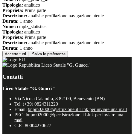
Tipologia:
analitico
Proprieta:
Prima parte
Descrizione:
analisi e profilazione navigazione utente
Durata:
1 anno
Nome:
cmplz_statistics
Tipologia:
analitico
Proprieta:
Prima parte
Descrizione:
analisi e profilazione navigazione utente
Durata:
1 anno
Accetta tutti
Salva le preferenze
Liceo Statale "G. Guacci"
Contatti
Liceo Statale "G. Guacci"
Via Nicola Calandra, 8 82100, Benevento (BN)
Tel:
(+39) 0824311220
Email:
bnpm02000t@istruzione.it
Link per inviare una mail
PEC:
bnpm02000t@pec.istruzione.it
Link per inviare una
mail
C.F.: 80004270627