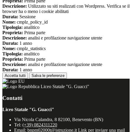
Proprieta:
Prima parte
Descrizione:
Utilizzato su siti realizzati con Wordpress. Verifica se il
browser ha o meno i cookie abilitati
Durata:
Sessione
Nome:
cmplz_policy_id
Tipologia:
analitico
Proprieta:
Prima parte
Descrizione:
analisi e profilazione navigazione utente
Durata:
1 anno
Nome:
cmplz_statistics
Tipologia:
analitico
Proprieta:
Prima parte
Descrizione:
analisi e profilazione navigazione utente
Durata:
1 anno
Accetta tutti
Salva le preferenze
Liceo Statale "G. Guacci"
Contatti
Liceo Statale "G. Guacci"
Via Nicola Calandra, 8 82100, Benevento (BN)
Tel:
(+39) 0824311220
Email:
bnpm02000t@istruzione.it
Link per inviare una mail