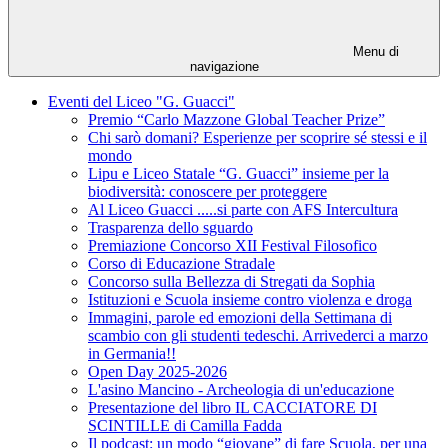
Menu di
navigazione
Eventi del Liceo "G. Guacci"
Premio “Carlo Mazzone Global Teacher Prize”
Chi sarò domani? Esperienze per scoprire sé stessi e il
mondo
Lipu e Liceo Statale “G. Guacci” insieme per la
biodiversità: conoscere per proteggere
Al Liceo Guacci .....si parte con AFS Intercultura
Trasparenza dello sguardo
Premiazione Concorso XII Festival Filosofico
Corso di Educazione Stradale
Concorso sulla Bellezza di Stregati da Sophia
Istituzioni e Scuola insieme contro violenza e droga
Immagini, parole ed emozioni della Settimana di
scambio con gli studenti tedeschi. Arrivederci a marzo
in Germania!!
Open Day 2025-2026
L'asino Mancino - Archeologia di un'educazione
Presentazione del libro IL CACCIATORE DI
SCINTILLE di Camilla Fadda
Il podcast: un modo “giovane” di fare Scuola, per una