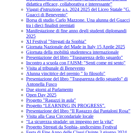
didattica efficace, collaborativa e interessante”
Viaggi d'istruzione a.s. 2024 2025 del Liceo Statale "G.
Guacci di Benevento"
Borsa di studio Carlo Mazzone. Una alunna del Guacci
tra i dieci finalisti premiati
Manifestazione di fine anno degli studenti diplomandi
2025
XI Festival "Stregati da Sophia"
Giornata Nazionale del Made in Italy 15 Aprile 2025
Giornata della mobilità studentesca internazionale
Presentazione del libro "Trasparenza dello sguardo"
Incontro a scuola con l'AISM: "Senti come mi sento"
Visita al tribunale di Benevento
Alunna vincitrice del premio " Io filosofo"
Presentazione del libro "Trasparenza dello sguardo" di
Antonella Fusco
Due giorni al Parlamento
Open Day 2025
Progetto "Ragazzi in aula"
Progetto “LEARNING IN PROGRESS”.
Presentazione del libro “Il Ragazzo dai Pantaloni Rosa”
Visita alla Casa Circondariale locale
“La sicurezza stradale: un impegno per la vita”
Progetto Stregati da Sophia- undicesimo Festival
Festa di Fine Anno delle Classi Quinte 3 giugno 2024