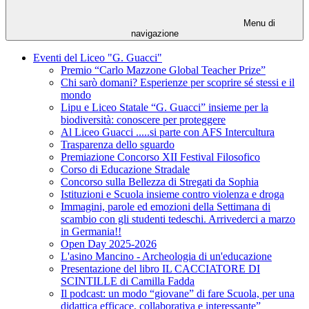
Menu di
navigazione
Eventi del Liceo "G. Guacci"
Premio “Carlo Mazzone Global Teacher Prize”
Chi sarò domani? Esperienze per scoprire sé stessi e il
mondo
Lipu e Liceo Statale “G. Guacci” insieme per la
biodiversità: conoscere per proteggere
Al Liceo Guacci .....si parte con AFS Intercultura
Trasparenza dello sguardo
Premiazione Concorso XII Festival Filosofico
Corso di Educazione Stradale
Concorso sulla Bellezza di Stregati da Sophia
Istituzioni e Scuola insieme contro violenza e droga
Immagini, parole ed emozioni della Settimana di
scambio con gli studenti tedeschi. Arrivederci a marzo
in Germania!!
Open Day 2025-2026
L'asino Mancino - Archeologia di un'educazione
Presentazione del libro IL CACCIATORE DI
SCINTILLE di Camilla Fadda
Il podcast: un modo “giovane” di fare Scuola, per una
didattica efficace, collaborativa e interessante”