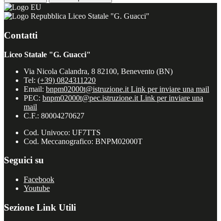
Liceo Statale "G. Guacci"
Contatti
Liceo Statale "G. Guacci"
Via Nicola Calandra, 8 82100, Benevento (BN)
Tel:
(+39) 0824311220
Email:
bnpm02000t@istruzione.it
Link per inviare una mail
PEC:
bnpm02000t@pec.istruzione.it
Link per inviare una
mail
C.F.: 80004270627
Cod. Univoco: UF7TTS
Cod. Meccanografico: BNPM02000T
Seguici su
Facebook
Youtube
Sezione Link Utili