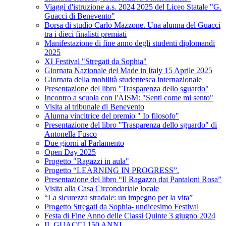
Viaggi d'istruzione a.s. 2024 2025 del Liceo Statale "G.
Guacci di Benevento"
Borsa di studio Carlo Mazzone. Una alunna del Guacci
tra i dieci finalisti premiati
Manifestazione di fine anno degli studenti diplomandi
2025
XI Festival "Stregati da Sophia"
Giornata Nazionale del Made in Italy 15 Aprile 2025
Giornata della mobilità studentesca internazionale
Presentazione del libro "Trasparenza dello sguardo"
Incontro a scuola con l'AISM: "Senti come mi sento"
Visita al tribunale di Benevento
Alunna vincitrice del premio " Io filosofo"
Presentazione del libro "Trasparenza dello sguardo" di
Antonella Fusco
Due giorni al Parlamento
Open Day 2025
Progetto "Ragazzi in aula"
Progetto “LEARNING IN PROGRESS”.
Presentazione del libro “Il Ragazzo dai Pantaloni Rosa”
Visita alla Casa Circondariale locale
“La sicurezza stradale: un impegno per la vita”
Progetto Stregati da Sophia- undicesimo Festival
Festa di Fine Anno delle Classi Quinte 3 giugno 2024
IL GUACCI 150 ANNI