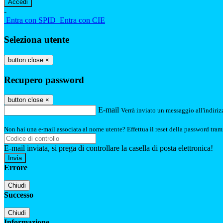
-
Entra con SPID
Entra con CIE
Seleziona utente
button close
×
Recupero password
button close
×
E-mail
Verrà inviato un messaggio all'indirizz
Non hai una e-mail associata al nome utente? Effettua il reset della password tram
E-mail inviata, si prega di controllare la casella di posta elettronica!
Errore
Chiudi
Successo
Chiudi
Informazione