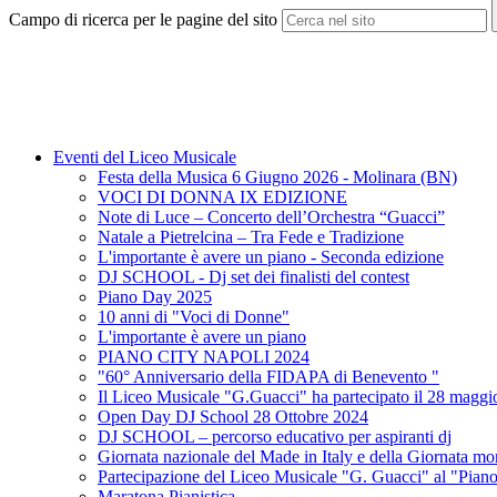
Campo di ricerca per le pagine del sito
Eventi del Liceo Musicale
Festa della Musica 6 Giugno 2026 - Molinara (BN)
VOCI DI DONNA IX EDIZIONE
Note di Luce – Concerto dell’Orchestra “Guacci”
Natale a Pietrelcina – Tra Fede e Tradizione
L'importante è avere un piano - Seconda edizione
DJ SCHOOL - Dj set dei finalisti del contest
Piano Day 2025
10 anni di "Voci di Donne"
L'importante è avere un piano
PIANO CITY NAPOLI 2024
"60° Anniversario della FIDAPA di Benevento "
Il Liceo Musicale "G.Guacci" ha partecipato il 28 maggio
Open Day DJ School 28 Ottobre 2024
DJ SCHOOL – percorso educativo per aspiranti dj
Giornata nazionale del Made in Italy e della Giornata mon
Partecipazione del Liceo Musicale "G. Guacci" al "Pian
Maratona Pianistica