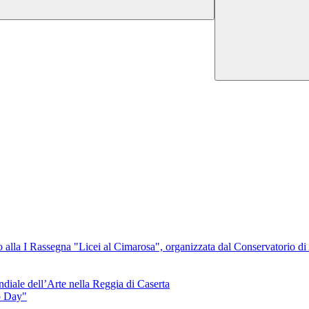
 alla I Rassegna "Licei al Cimarosa", organizzata dal Conservatorio di 
diale dell’Arte nella Reggia di Caserta
o Day"