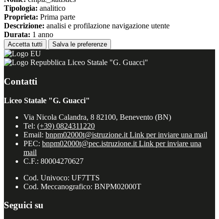
Tipologia:
analitico
Proprieta:
Prima parte
Descrizione:
analisi e profilazione navigazione utente
Durata:
1 anno
Accetta tutti
Salva le preferenze
Liceo Statale "G. Guacci"
Contatti
Liceo Statale "G. Guacci"
Via Nicola Calandra, 8 82100, Benevento (BN)
Tel:
(+39) 0824311220
Email:
bnpm02000t@istruzione.it
Link per inviare una mail
PEC:
bnpm02000t@pec.istruzione.it
Link per inviare una
mail
C.F.: 80004270627
Cod. Univoco: UF7TTS
Cod. Meccanografico: BNPM02000T
Seguici su