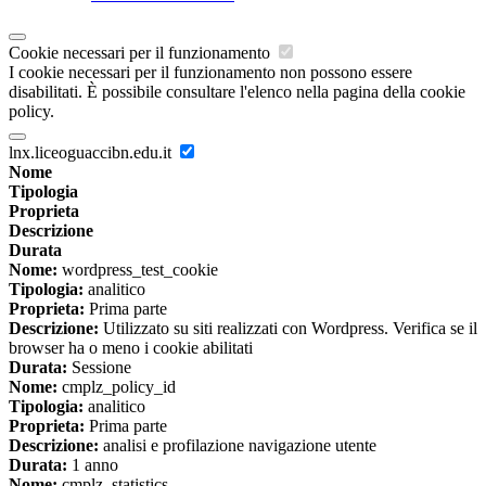
Cookie necessari per il funzionamento
I cookie necessari per il funzionamento non possono essere
disabilitati. È possibile consultare l'elenco nella pagina della cookie
policy.
lnx.liceoguaccibn.edu.it
Nome
Tipologia
Proprieta
Descrizione
Durata
Nome:
wordpress_test_cookie
Tipologia:
analitico
Proprieta:
Prima parte
Descrizione:
Utilizzato su siti realizzati con Wordpress. Verifica se il
browser ha o meno i cookie abilitati
Durata:
Sessione
Nome:
cmplz_policy_id
Tipologia:
analitico
Proprieta:
Prima parte
Descrizione:
analisi e profilazione navigazione utente
Durata:
1 anno
Nome:
cmplz_statistics