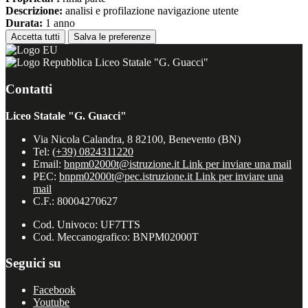
Descrizione:
analisi e profilazione navigazione utente
Durata:
1 anno
Accetta tutti
Salva le preferenze
Liceo Statale "G. Guacci"
Contatti
Liceo Statale "G. Guacci"
Via Nicola Calandra, 8 82100, Benevento (BN)
Tel:
(+39) 0824311220
Email:
bnpm02000t@istruzione.it
Link per inviare una mail
PEC:
bnpm02000t@pec.istruzione.it
Link per inviare una
mail
C.F.: 80004270627
Cod. Univoco: UF7TTS
Cod. Meccanografico: BNPM02000T
Seguici su
Facebook
Youtube