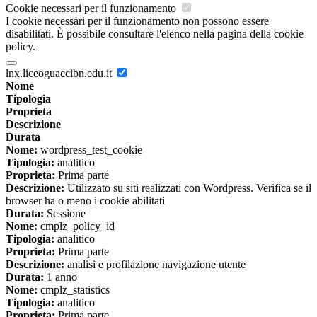
Cookie necessari per il funzionamento
I cookie necessari per il funzionamento non possono essere
disabilitati. È possibile consultare l'elenco nella pagina della cookie
policy.
lnx.liceoguaccibn.edu.it
Nome
Tipologia
Proprieta
Descrizione
Durata
Nome:
wordpress_test_cookie
Tipologia:
analitico
Proprieta:
Prima parte
Descrizione:
Utilizzato su siti realizzati con Wordpress. Verifica se il
browser ha o meno i cookie abilitati
Durata:
Sessione
Nome:
cmplz_policy_id
Tipologia:
analitico
Proprieta:
Prima parte
Descrizione:
analisi e profilazione navigazione utente
Durata:
1 anno
Nome:
cmplz_statistics
Tipologia:
analitico
Proprieta:
Prima parte