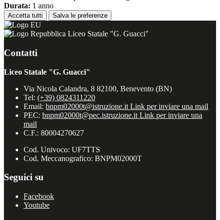
Durata:
1 anno
Accetta tutti
Salva le preferenze
Liceo Statale "G. Guacci"
Contatti
Liceo Statale "G. Guacci"
Via Nicola Calandra, 8 82100, Benevento (BN)
Tel:
(+39) 0824311220
Email:
bnpm02000t@istruzione.it
Link per inviare una mail
PEC:
bnpm02000t@pec.istruzione.it
Link per inviare una
mail
C.F.: 80004270627
Cod. Univoco: UF7TTS
Cod. Meccanografico: BNPM02000T
Seguici su
Facebook
Youtube