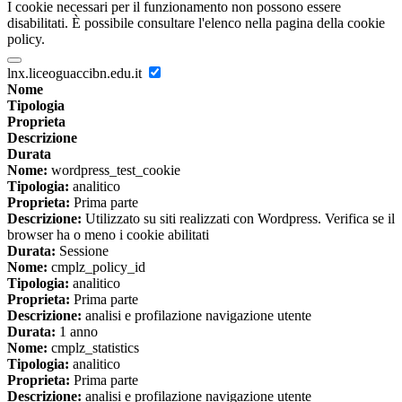
I cookie necessari per il funzionamento non possono essere
disabilitati. È possibile consultare l'elenco nella pagina della cookie
policy.
lnx.liceoguaccibn.edu.it
Nome
Tipologia
Proprieta
Descrizione
Durata
Nome:
wordpress_test_cookie
Tipologia:
analitico
Proprieta:
Prima parte
Descrizione:
Utilizzato su siti realizzati con Wordpress. Verifica se il
browser ha o meno i cookie abilitati
Durata:
Sessione
Nome:
cmplz_policy_id
Tipologia:
analitico
Proprieta:
Prima parte
Descrizione:
analisi e profilazione navigazione utente
Durata:
1 anno
Nome:
cmplz_statistics
Tipologia:
analitico
Proprieta:
Prima parte
Descrizione:
analisi e profilazione navigazione utente