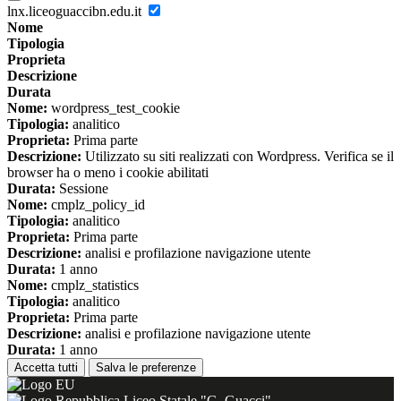
lnx.liceoguaccibn.edu.it
Nome
Tipologia
Proprieta
Descrizione
Durata
Nome:
wordpress_test_cookie
Tipologia:
analitico
Proprieta:
Prima parte
Descrizione:
Utilizzato su siti realizzati con Wordpress. Verifica se il
browser ha o meno i cookie abilitati
Durata:
Sessione
Nome:
cmplz_policy_id
Tipologia:
analitico
Proprieta:
Prima parte
Descrizione:
analisi e profilazione navigazione utente
Durata:
1 anno
Nome:
cmplz_statistics
Tipologia:
analitico
Proprieta:
Prima parte
Descrizione:
analisi e profilazione navigazione utente
Durata:
1 anno
Accetta tutti
Salva le preferenze
Liceo Statale "G. Guacci"