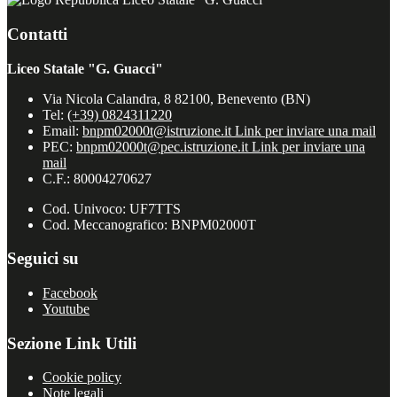
Contatti
Liceo Statale "G. Guacci"
Via Nicola Calandra, 8 82100, Benevento (BN)
Tel:
(+39) 0824311220
Email:
bnpm02000t@istruzione.it
Link per inviare una mail
PEC:
bnpm02000t@pec.istruzione.it
Link per inviare una
mail
C.F.: 80004270627
Cod. Univoco: UF7TTS
Cod. Meccanografico: BNPM02000T
Seguici su
Facebook
Youtube
Sezione Link Utili
Cookie policy
Note legali