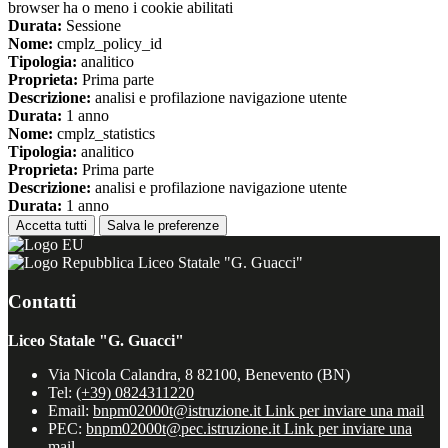
browser ha o meno i cookie abilitati
Durata:
Sessione
Nome:
cmplz_policy_id
Tipologia:
analitico
Proprieta:
Prima parte
Descrizione:
analisi e profilazione navigazione utente
Durata:
1 anno
Nome:
cmplz_statistics
Tipologia:
analitico
Proprieta:
Prima parte
Descrizione:
analisi e profilazione navigazione utente
Durata:
1 anno
Accetta tutti
Salva le preferenze
Liceo Statale "G. Guacci"
Contatti
Liceo Statale "G. Guacci"
Via Nicola Calandra, 8 82100, Benevento (BN)
Tel:
(+39) 0824311220
Email:
bnpm02000t@istruzione.it
Link per inviare una mail
PEC:
bnpm02000t@pec.istruzione.it
Link per inviare una
mail